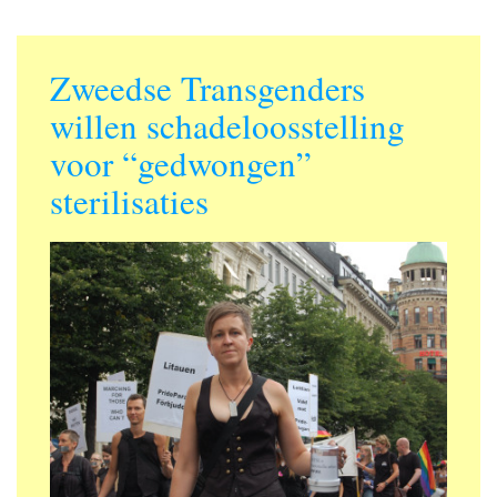
Zweedse Transgenders
willen schadeloosstelling
voor “gedwongen”
sterilisaties