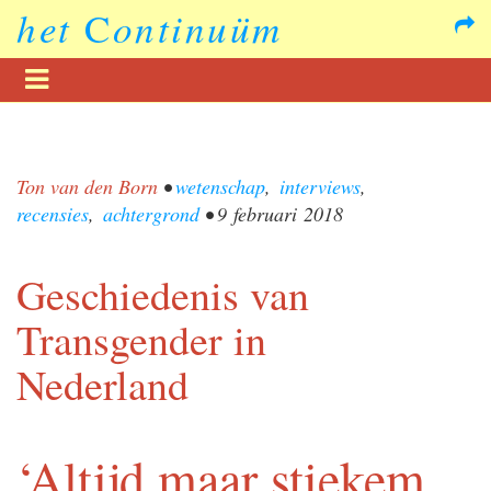
het
C
ontinuüm
Ton van den Born
•
wetenschap
,
interviews
,
recensies
,
achtergrond
•
9 februari 2018
Geschiedenis van
Transgender in
Nederland
‘Altijd maar stiekem