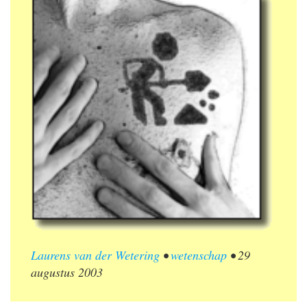
Laurens van der Wetering
•
wetenschap
•
29
augustus 2003