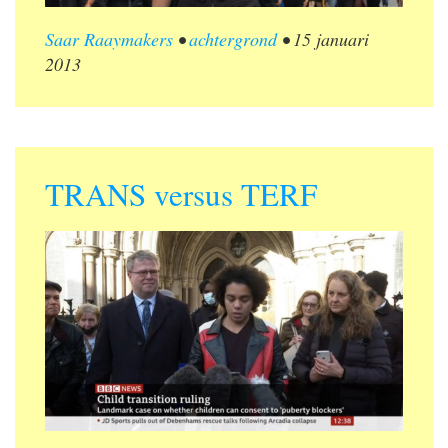
Saar Raaymakers
•
achtergrond
•
15 januari
2013
TRANS versus TERF