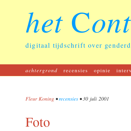
het
on
C
digitaal tijdschrift over gender
achtergrond
recensies
opinie
inter
Fleur Koning
•
recensies
•
30 juli 2001
Foto