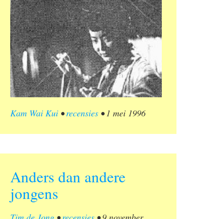
Kam Wai Kui
•
recensies
•
1 mei 1996
Anders dan andere
jongens
Tim de Jong
•
recensies
•
9 november