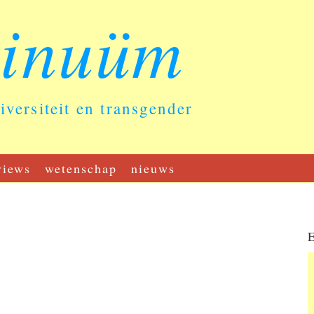
tinuüm
diversiteit en transgender
views
wetenschap
nieuws
E