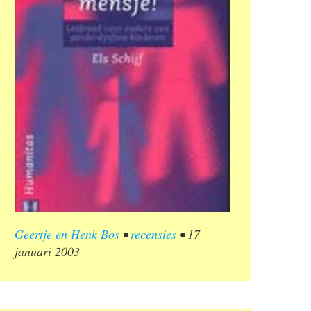
Geertje en Henk Bos
•
recensies
•
17
januari 2003