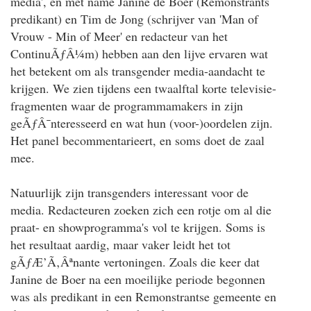
media', en met name Janine de Boer (Remonstrants
predikant) en Tim de Jong (schrijver van 'Man of
Vrouw - Min of Meer' en redacteur van het
ContinuÃƒÂ¼m) hebben aan den lijve ervaren wat
het betekent om als transgender media-aandacht te
krijgen. We zien tijdens een twaalftal korte televisie-
fragmenten waar de programmamakers in zijn
geÃƒÂ¯nteresseerd en wat hun (voor-)oordelen zijn.
Het panel becommentarieert, en soms doet de zaal
mee.
Natuurlijk zijn transgenders interessant voor de
media. Redacteuren zoeken zich een rotje om al die
praat- en showprogramma's vol te krijgen. Soms is
het resultaat aardig, maar vaker leidt het tot
gÃƒÆ’Ã‚Âªnante vertoningen. Zoals die keer dat
Janine de Boer na een moeilijke periode begonnen
was als predikant in een Remonstrantse gemeente en