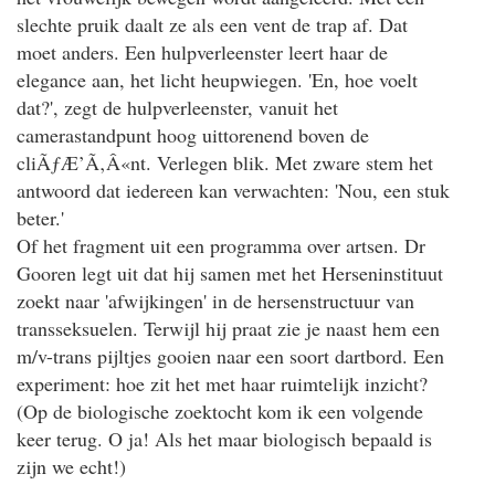
slechte pruik daalt ze als een vent de trap af. Dat
moet anders. Een hulpverleenster leert haar de
elegance aan, het licht heupwiegen. 'En, hoe voelt
dat?', zegt de hulpverleenster, vanuit het
camerastandpunt hoog uittorenend boven de
cliÃƒÆ’Ã‚Â«nt. Verlegen blik. Met zware stem het
antwoord dat iedereen kan verwachten: 'Nou, een stuk
beter.'
Of het fragment uit een programma over artsen
. Dr
Gooren legt uit dat hij samen met het Herseninstituut
zoekt naar 'afwijkingen' in de hersenstructuur van
transseksuelen. Terwijl hij praat zie je naast hem een
m/v-trans pijltjes gooien naar een soort dartbord. Een
experiment: hoe zit het met haar ruimtelijk inzicht?
(Op de biologische zoektocht kom ik een volgende
keer terug. O ja! Als het maar biologisch bepaald is
zijn we echt!)