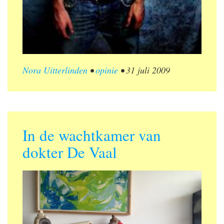
Nora Uitterlinden
•
opinie
•
31 juli 2009
In de wachtkamer van
dokter De Vaal