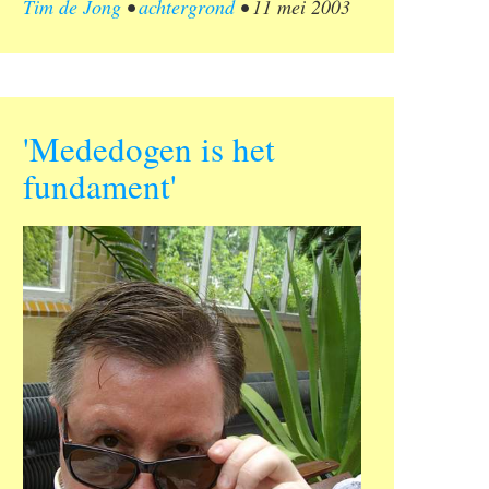
Tim de Jong
•
achtergrond
•
11 mei 2003
'Mededogen is het
fundament'