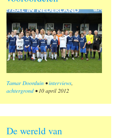
Tamar Doorduin
•
interviews
,
achtergrond
•
10 april 2012
De wereld van