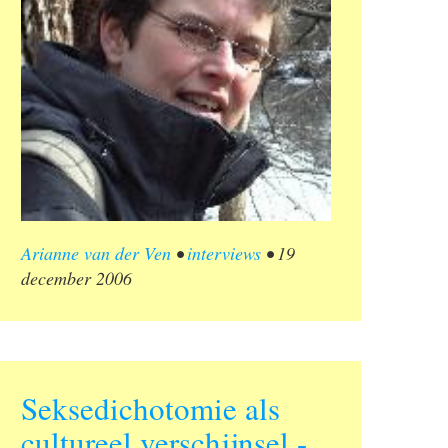
Arianne van der Ven
•
interviews
•
19
december 2006
Seksedichotomie als
cultureel verschijnsel -