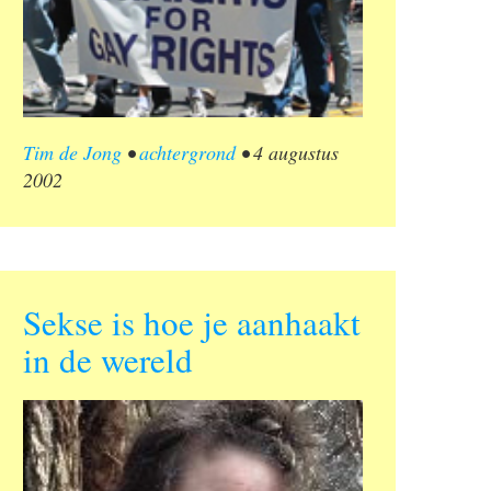
Tim de Jong
•
achtergrond
•
4 augustus
2002
Sekse is hoe je aanhaakt
in de wereld