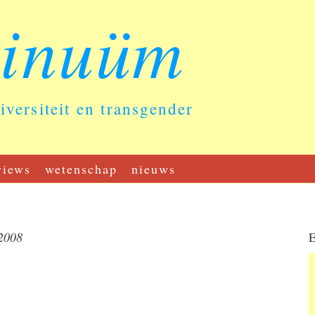
tinuüm
diversiteit en transgender
views
wetenschap
nieuws
2008
E