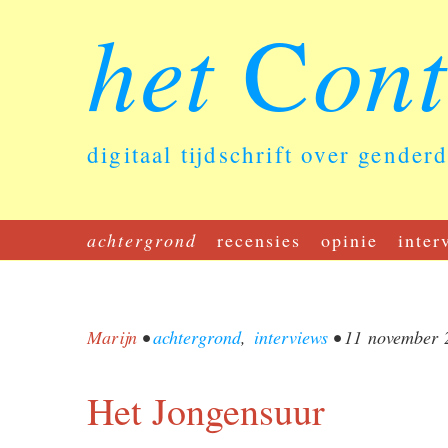
het
on
C
digitaal tijdschrift over gender
achtergrond
recensies
opinie
inter
Marijn
•
achtergrond
,
interviews
•
11 november 
Het Jongensuur