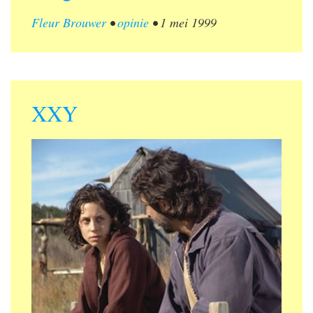
Fleur Brouwer
•
opinie
•
1 mei 1999
XXY