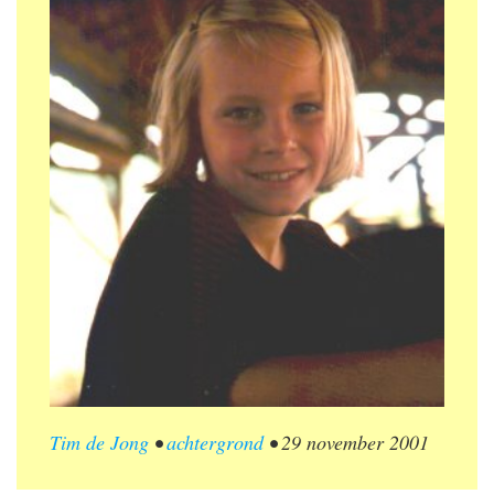
Tim de Jong
•
achtergrond
•
29 november 2001