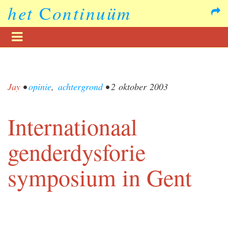
het
C
ontinuüm
Jay
•
opinie
,
achtergrond
•
2 oktober 2003
Internationaal
genderdysforie
symposium in Gent