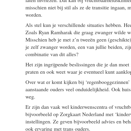
laten invriezen. Dat kan bij vruchtbaarheidsklin
misschien niet bij stil als ze de transitie ingaan
worden.
Als stel kun je verschillende situaties hebben. H
Zoals Ryan Ramharak die graag zwanger wilde wor
Misschien heb je met z’n tweeën geen (geschikte
je zelf zwanger worden, een van jullie beiden, zi
combinatie van dit alles?
Het zijn ingrijpende beslissingen die je dan moet
praten en ook weet waar je eventueel kunt aanklo
Over wat er komt kijken bij ‘regenbooggezinnen’ d
aanstaande ouders veel onduidelijkheid. Ook huisa
weg.
Er zijn dan vaak wel kinderwenscentra of vruchtb
bijvoorbeeld op Zorgkaart Nederland met ‘kinderw
instellingen. Ze geven bijvoorbeeld advies en b
ook ervaring met trans ouders.