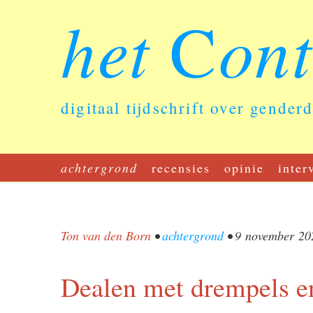
het
on
C
digitaal tijdschrift over gender
achtergrond
recensies
opinie
inter
Ton van den Born
•
achtergrond
•
9 november 20
Dealen met drempels e