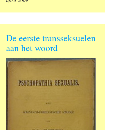
De eerste transseksuelen
aan het woord