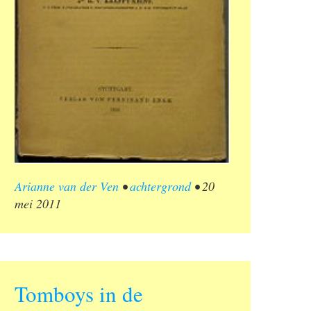
Arianne van der Ven
•
achtergrond
•
20
mei 2011
Tomboys in de