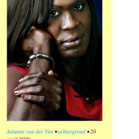
Arianne van der Ven
•
achtergrond
•
20
april 2009