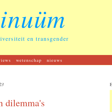
tinuüm
diversiteit en transgender
views
wetenschap
nieuws
23
E
n dilemma's