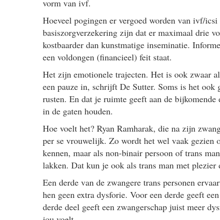
vorm van ivf.
Hoeveel pogingen er vergoed worden van ivf/icsi o
basiszorgverzekering zijn dat er maximaal drie vo
kostbaarder dan kunstmatige inseminatie. Informee
een voldongen (financieel) feit staat.
Het zijn emotionele trajecten. Het is ook zwaar a
een pauze in, schrijft De Sutter. Soms is het oo
rusten. En dat je ruimte geeft aan de bijkomende e
in de gaten houden.
Hoe voelt het? Ryan Ramharak, die na zijn zwang
per se vrouwelijk. Zo wordt het wel vaak gezie
kennen, maar als non-binair persoon of trans man
lakken. Dat kun je ook als trans man met plezier
Een derde van de zwangere trans personen ervaar
hen geen extra dysforie. Voor een derde geeft een
derde deel geeft een zwangerschap juist meer dysf
jou voelt.