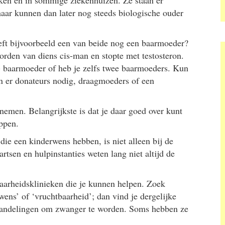
ieken en in sommige ziekenhuizen. Ze staan er
, maar kunnen dan later nog steeds biologische ouder
eeft bijvoorbeeld een van beide nog een baarmoeder?
den van diens cis-man en stopte met testosteron.
) baarmoeder of heb je zelfs twee baarmoeders. Kun
jn er donateurs nodig, draagmoeders of een
 nemen. Belangrijkste is dat je daar goed over kunt
ppen.
ie een kinderwens hebben, is niet alleen bij de
rtsen en hulpinstanties weten lang niet altijd de
aarheidsklinieken die je kunnen helpen. Zoek
ens’ of ‘vruchtbaarheid’; dan vind je dergelijke
ehandelingen om zwanger te worden. Soms hebben ze