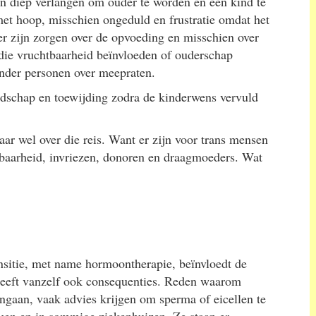
een diep verlangen om ouder te worden en een kind te
met hoop, misschien ongeduld en frustratie omdat het
 er zijn zorgen over de opvoeding en misschien over
 die vruchtbaarheid beïnvloeden of ouderschap
nder personen over meepraten.
lijdschap en toewijding zodra de kinderwens vervuld
maar wel over die reis. Want er zijn voor trans mensen
tbaarheid, invriezen, donoren en draagmoeders. Wat
sitie, met name hormoontherapie, beïnvloedt de
heeft vanzelf ook consequenties. Reden waarom
 ingaan, vaak advies krijgen om sperma of eicellen te