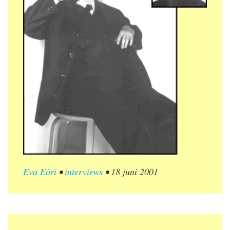
Eva Eöri
•
interviews
•
18 juni 2001