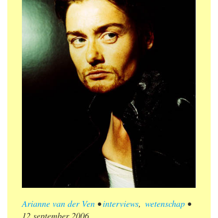
Arianne van der Ven
•
interviews
,
wetenschap
•
12 september 2006