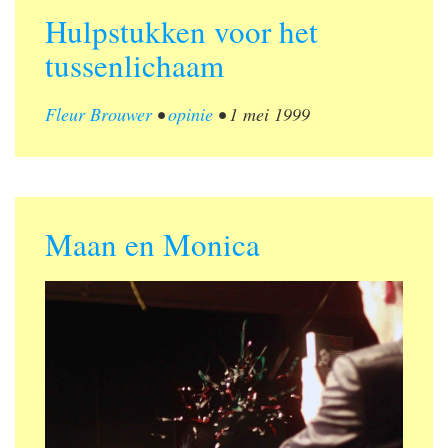
Hulpstukken voor het
tussenlichaam
Fleur Brouwer
•
opinie
•
1 mei 1999
Maan en Monica