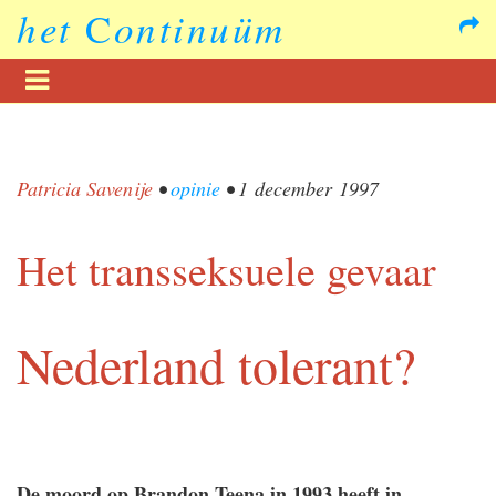
het
C
ontinuüm
Patricia Savenije
•
opinie
•
1 december 1997
Het transseksuele gevaar
Nederland tolerant?
De moord op Brandon Teena in 1993 heeft in