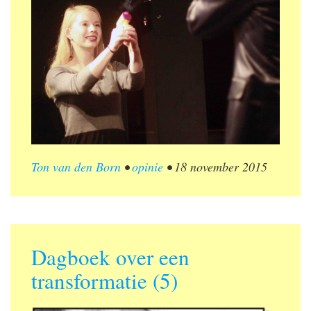
Ton van den Born
•
opinie
•
18 november 2015
Dagboek over een
transformatie (5)