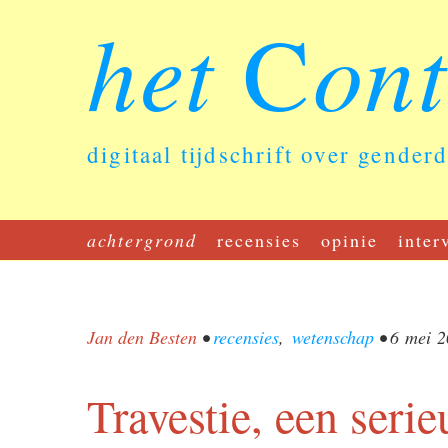
het
on
C
digitaal tijdschrift over gender
achtergrond
recensies
opinie
inter
Jan den Besten
•
recensies
,
wetenschap
•
6 mei 2
Travestie, een seri