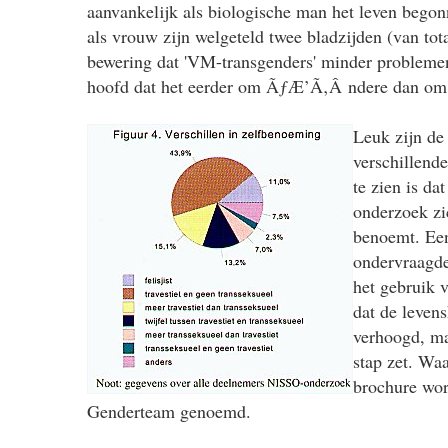
aanvankelijk als biologische man het leven bego
als vrouw zijn welgeteld twee bladzijden (van tot
bewering dat 'VM-transgenders' minder problemen
hoofd dat het eerder om ÃƒÆ’Ã‚Â ndere dan om
Leuk zijn de 
verschillend
te zien is da
onderzoek zic
benoemt. Een
ondervraagde
het gebruik 
dat de leven
verhoogd, ma
stap zet. Waa
brochure wor
Genderteam genoemd.