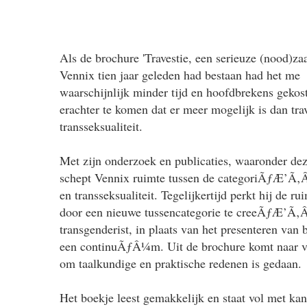
Als de brochure 'Travestie, een serieuze (nood)za
Vennix tien jaar geleden had bestaan had het me
waarschijnlijk minder tijd en hoofdbrekens gekos
erachter te komen dat er meer mogelijk is dan tra
transseksualiteit.
Met zijn onderzoek en publicaties, waaronder de
schept Vennix ruimte tussen de categoriÃƒÆ’Ã‚Â
en transseksualiteit. Tegelijkertijd perkt hij de ru
door een nieuwe tussencategorie te creeÃƒÆ’Ã‚Â
transgenderist, in plaats van het presenteren van 
een continuÃƒÂ¼m. Uit de brochure komt naar vo
om taalkundige en praktische redenen is gedaan.
Het boekje leest gemakkelijk en staat vol met kan