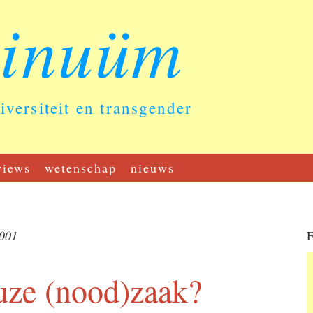
tinuüm
diversiteit en transgender
views
wetenschap
nieuws
001
E
euze (nood)zaak?