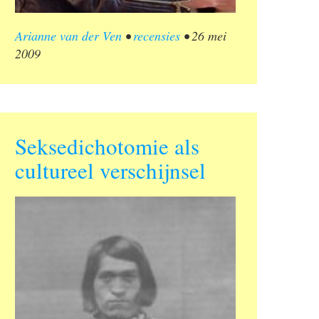
Arianne van der Ven
•
recensies
•
26 mei
2009
Seksedichotomie als
cultureel verschijnsel