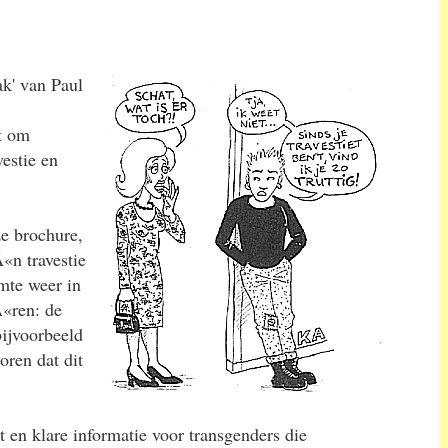
ak' van Paul
t om
vestie en
ze brochure,
«n travestie
imte weer in
«ren: de
bijvoorbeeld
ren dat dit
t en klare informatie voor transgenders die