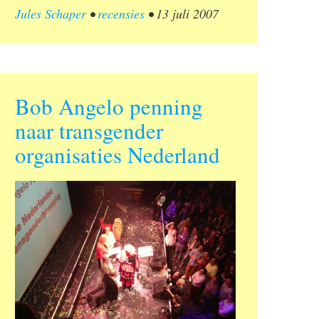
Jules Schaper
•
recensies
•
13 juli 2007
Bob Angelo penning
naar transgender
organisaties Nederland