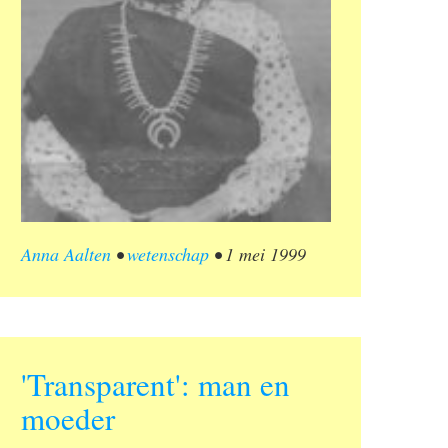
Anna Aalten
•
wetenschap
•
1 mei 1999
'Transparent': man en
moeder