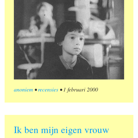
anoniem
•
recensies
•
1 februari 2000
Ik ben mijn eigen vrouw