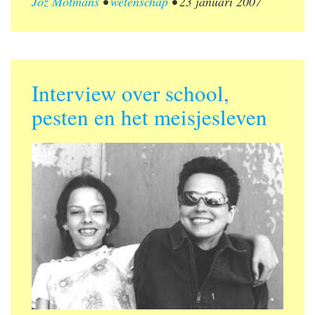
Joz Motmans
•
wetenschap
•
23 januari 2007
Interview over school,
pesten en het meisjesleven