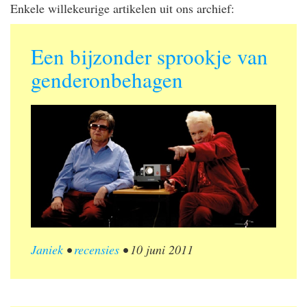
Enkele willekeurige artikelen uit ons archief:
Een bijzonder sprookje van
genderonbehagen
Janiek
•
recensies
•
10 juni 2011