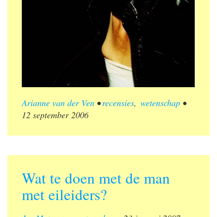
Arianne van der Ven
•
recensies
,
wetenschap
•
12 september 2006
Wat te doen met de man
met eileiders?