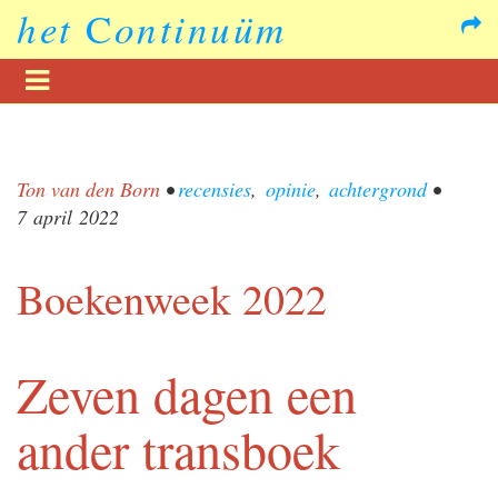
het
C
ontinuüm
Ton van den Born
•
recensies
,
opinie
,
achtergrond
•
7 april 2022
Boekenweek 2022
Zeven dagen een
ander transboek