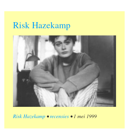
Risk Hazekamp
Risk Hazekamp
•
recensies
•
1 mei 1999