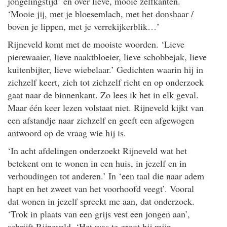
jongelingstijd’ en over lieve, mooie zelfkanten.
‘Mooie jij, met je bloesemlach, met het donshaar /
boven je lippen, met je verrekijkerblik…’
Rijneveld komt met de mooiste woorden. ‘Lieve
pierewaaier, lieve naaktbloeier, lieve schobbejak, lieve
kuitenbijter, lieve wiebelaar.’ Gedichten waarin hij in
zichzelf keert, zich tot zichzelf richt en op onderzoek
gaat naar de binnenkant. Zo lees ik het in elk geval.
Maar één keer lezen volstaat niet. Rijneveld kijkt van
een afstandje naar zichzelf en geeft een afgewogen
antwoord op de vraag wie hij is.
‘In acht afdelingen onderzoekt Rijneveld wat het
betekent om te wonen in een huis, in jezelf en in
verhoudingen tot anderen.’ In ‘een taal die naar adem
hapt en het zweet van het voorhoofd veegt’. Vooral
dat wonen in jezelf spreekt me aan, dat onderzoek.
‘Trok in plaats van een grijs vest een jongen aan’,
schrijft Rijneveld. ‘Het was te groot bij mijn