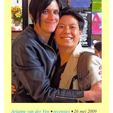
Arianne van der Ven
•
recensies
•
26 mei 2009