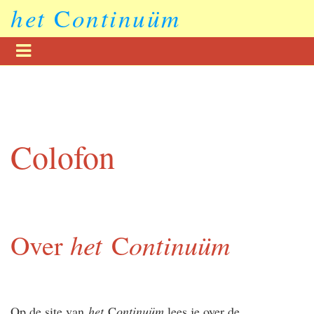
het
C
ontinuüm
Colofon
het
ontinuüm
Over
C
Op de site van
het
C
ontinuüm
lees je over de